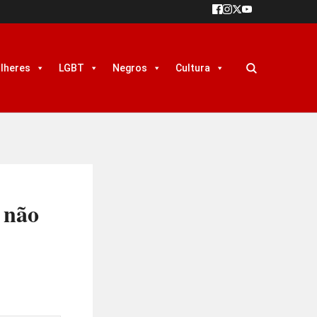
lheres
LGBT
Negros
Cultura
 não