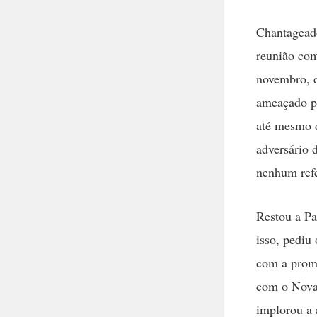
Chantageado
reunião com
novembro, 
ameaçado pe
até mesmo d
adversário 
nenhum ref
Restou a Pa
isso, pediu
com a prome
com o Nova
implorou a 