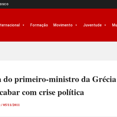
NOSCO
nternacional
Formação
Movimento
Juventude
Mu
 do primeiro-ministro da Grécia
cabar com crise política
z
/
05/11/2011