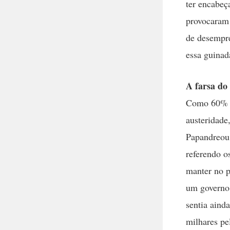
ter encabeç
provocaram 
de desempr
essa guinad
A farsa do 
Como 60% da
austeridade
Papandreou 
referendo o
manter no p
um governo 
sentia aind
milhares pe