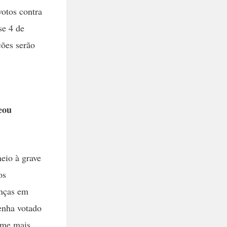
otos contra
se 4 de
ões serão
eou
eio à grave
os
enças em
enha votado
ome mais