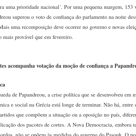
ra uma prioridade nacional´. Por uma pequena margem, 153 v
reou superou o voto de confiança do parlamento na noite des
ais uma recomposição deve ocorrer no governo e novas eleiç
 o mais provável que em fevereiro.
tes acompanha votação da moção de confiança a Papandr
ica
ueda de Papandreou, a crise política que se desenvolveu em m
mica e social na Grécia está longe de terminar. Não há, entre 
partidos que compõem a situação ou a oposição no país, difer
plicação dos pacotes de cortes. A Nova Democracia, embora t
cordos, não se opõem às medidas do governo do Pasouk. O n