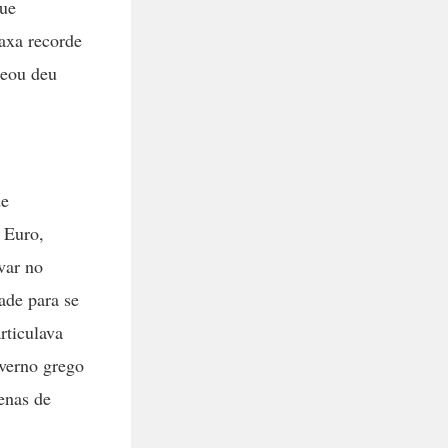
que
axa recorde
reou deu
de
 Euro,
var no
ade para se
rticulava
overno grego
enas de