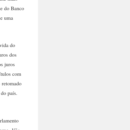
nte do Banco
 e uma
vida do
uros dos
s juros
ítulos com
é retomado
 do país.
arlamento