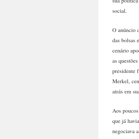
sua polític
social.
O anúncio d
das bolsas 
cenário apo
as questões
presidente 
Merkel, cen
atrás em su
Aos poucos 
que já havi
negociava a