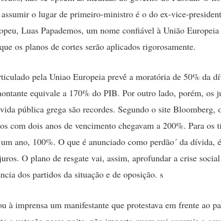
 assumir o lugar de primeiro-ministro é o do ex-vice-preside
ropeu, Luas Papademos, um nome confiável à União Europeia
 que os planos de cortes serão aplicados rigorosamente.
rticulado pela Uniao Europeia prevê a moratória de 50% da dí
montante equivale a 170% do PIB. Por outro lado, porém, os j
dívida pública grega são recordes. Segundo o site Bloomberg, o
ulos com dois anos de vencimento chegavam a 200%. Para os t
 um ano, 100%. O que é anunciado como perdão´ da dívida, 
juros. O plano de resgate vai, assim, aprofundar a crise social
cia dos partidos da situação e de oposição. s
u à imprensa um manifestante que protestava em frente ao p