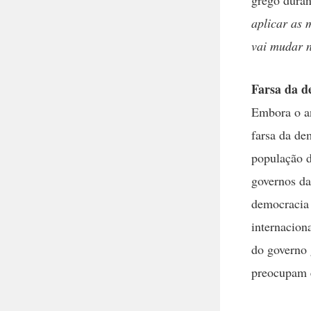
grego duran
aplicar as 
vai mudar n
Farsa da d
Embora o an
farsa da de
população d
governos da
democracia 
internacion
do governo 
preocupam 