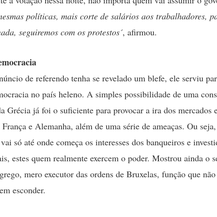
te a votação nessa noite, não importa quem vai assumir o go
mesmas políticas, mais corte de salários aos trabalhadores, p
ada, seguiremos com os protestos´
, afirmou.
emocracia
úncio de referendo tenha se revelado um blefe, ele serviu par
mocracia no país heleno. A simples possibilidade de uma cons
a Grécia já foi o suficiente para provocar a ira dos mercados 
 França e Alemanha, além de uma série de ameaças. Ou seja,
vai só até onde começa os interesses dos banqueiros e investi
ais, estes quem realmente exercem o poder. Mostrou ainda o s
grego, mero executor das ordens de Bruxelas, função que não
em esconder.