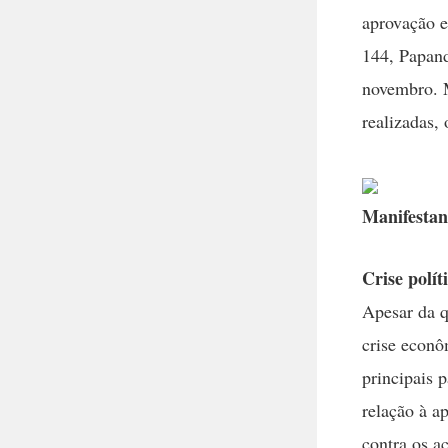
aprovação e
144, Papand
novembro. M
realizadas,
Manifestan
Crise polít
Apesar da q
crise econô
principais 
relação à a
contra os a