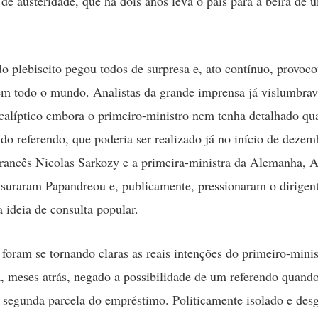
a de austeridade, que há dois anos leva o país para a beira de 
o plebiscito pegou todos de surpresa e, ato contínuo, provoc
em todo o mundo. Analistas da grande imprensa já vislumbr
calíptico embora o primeiro-ministro nem tenha detalhado qu
 do referendo, que poderia ser realizado já no início de deze
francês Nicolas Sarkozy e a primeira-ministra da Alemanha, 
suraram Papandreou e, publicamente, pressionaram o dirigent
a ideia de consulta popular.
foram se tornando claras as reais intenções do primeiro-minis
a, meses atrás, negado a possibilidade de um referendo quando
 segunda parcela do empréstimo. Politicamente isolado e des