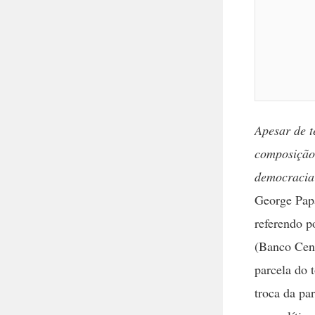
Apesar de t
composição 
democracia
George Papa
referendo p
(Banco Cent
parcela do 
troca da pa