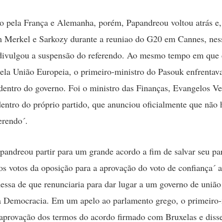
 pela França e Alemanha, porém, Papandreou voltou atrás e,
 Merkel e Sarkozy durante a reuniao do G20 em Cannes, ness
divulgou a suspensão do referendo. Ao mesmo tempo em que 
la União Europeia, o primeiro-ministro do Pasouk enfrentava
entro do governo. Foi o ministro das Finanças, Evangelos Ve
dentro do próprio partido, que anunciou oficialmente que não 
erendo´.
pandreou partir para um grande acordo a fim de salvar seu par
 os votos da oposição para a aprovação do voto de confiança´ 
ssa de que renunciaria para dar lugar a um governo de união
 Democracia. Em um apelo ao parlamento grego, o primeiro-
aprovação dos termos do acordo firmado com Bruxelas e disse