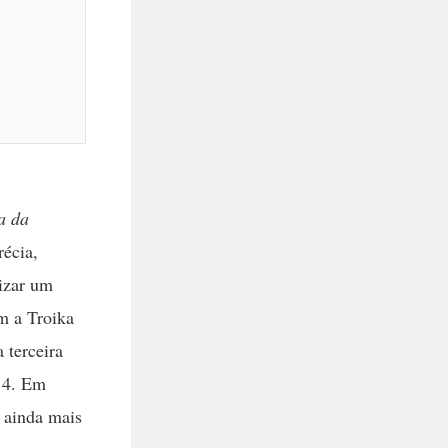
a da
récia,
izar um
m a Troika
 terceira
014. Em
r ainda mais