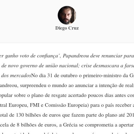
Diego Cruz
er ganho voto de confiança´, Papandreou deve renunciar para
de novo governo de união nacional; crise desmascara a fars
 dos mercados
No dia 31 de outubro o primeiro-ministro da G
ndreou, surpreendeu o mundo ao anunciar a intenção de real
opular sobre o plano de resgate acertado poucos dias antes co
ral Europeu, FMI e Comissão Europeia) para o país receber a
total de 130 bilhões de euros que fazem parte do plano até 2
rcela de 8 bilhões de euros, a Grécia se comprometia a aperta