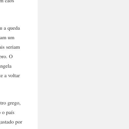
um caos
ou a queda
avam um
ais seriam
mbro. O
Angela
e a voltar
tro grego,
 o país
gastado por