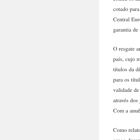
cotado para
Central Eu
garantia de
O resgate a
país, cujo 
títulos da 
para os tít
validade de
através dos 
Com a anuên
Como relato