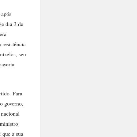
 após
e dia 3 de
era
 resistência
nizelos, seu
haveria
tido. Para
ao governo,
 nacional
ministro
 que a sua