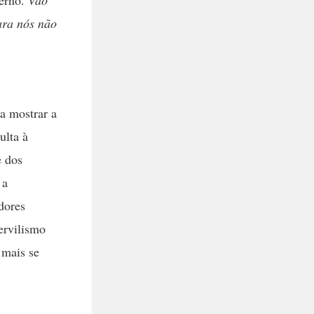
verno.
Vão
ara nós não
a mostrar a
ulta à
e dos
 a
dores
ervilismo
 mais se