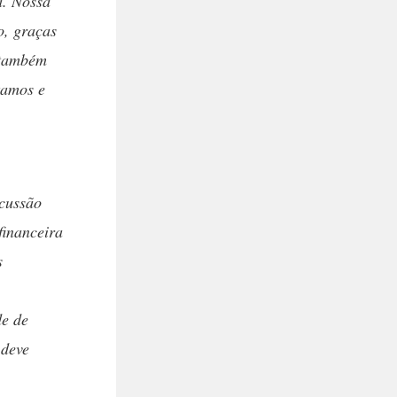
á. Nossa
o, graças
 também
tamos e
scussão
financeira
s
de de
 deve