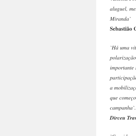
aluguel, me
Miranda`
Sebastião 
`Há uma vit
polarizaçã
importante 
participaçã
a mobilizaç
que começou
campanha`.
Dirceu Tra