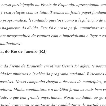
a nossa participação na Frente de Esquerda, apresentando u
, e essa relação com as lutas. Tivemos na frente papel fundam
o programática, levantando questões como a legalização do a
o pagamento da dívida. Este foi o nosso perfil  cumprimos os 
bate programático da ruptura com o imperialismo e ligar a 
rabalhadores`
.
a, do Rio de Janeiro (RJ)
 da Frente de Esquerda em Minas Gerais foi diferente porqu
ividades unitárias e ir além do programa nacional. Buscamos
 possível. Nossa campanha chegou a dezenas de municípios,
adores. Minha candidatura e a do Giba foram as mais bem v
stado, o que tem grande importância. Nossa candidata ao gov
tugal, conseguiu se destacar das candidaturas de partidos n