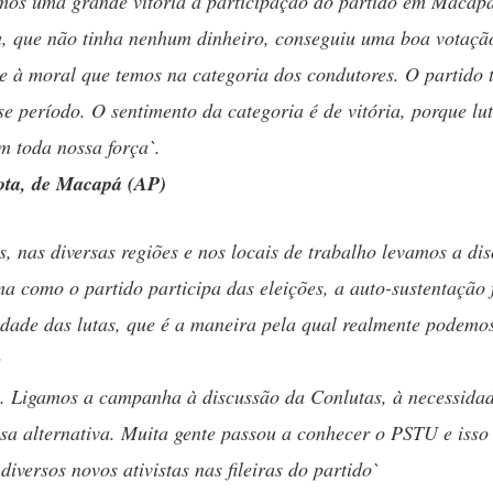
mos uma grande vitória a participação do partido em Macap
, que não tinha nenhum dinheiro, conseguiu uma boa votaçã
 e à moral que temos na categoria dos condutores. O partido
se período. O sentimento da categoria é de vitória, porque lu
 toda nossa força`.
rota, de Macapá (AP)
s, nas diversas regiões e nos locais de trabalho levamos a di
ma como o partido participa das eleições, a auto-sustentação 
idade das lutas, que é a maneira pela qual realmente podemo
. Ligamos a campanha à discussão da Conlutas, à necessida
ssa alternativa. Muita gente passou a conhecer o PSTU e isso
diversos novos ativistas nas fileiras do partido`