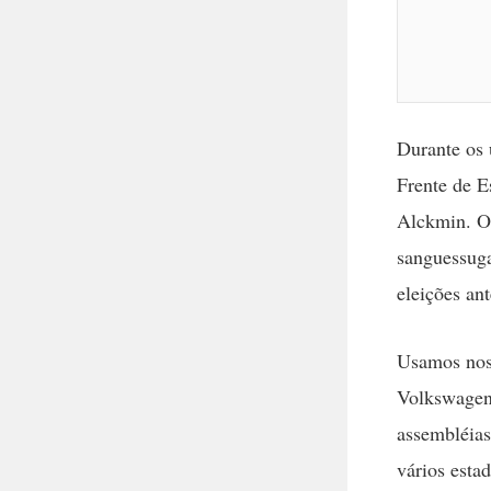
Durante os 
Frente de E
Alckmin. O 
sanguessuga
eleições an
Usamos noss
Volkswagen 
assembléias
vários estad