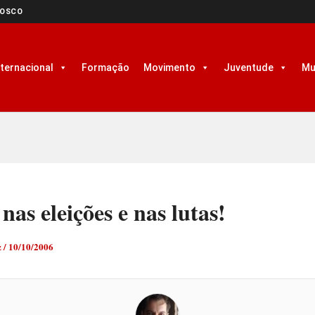
NOSCO
nternacional
Formação
Movimento
Juventude
Mu
as eleições e nas lutas!
z
/
10/10/2006