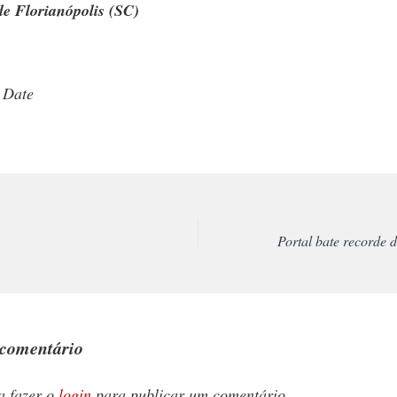
de Florianópolis (SC)
 Date
comentário
a fazer o
login
para publicar um comentário.