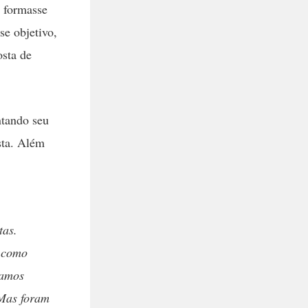
e formasse
se objetivo,
osta de
ntando seu
sta. Além
tas.
, como
uamos
 Mas foram