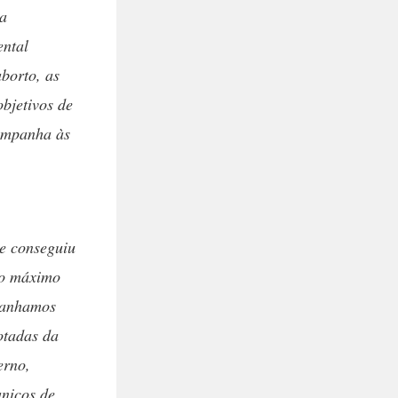
ma
ental
borto, as
objetivos de
campanha às
e conseguiu
 o máximo
 ganhamos
otadas da
erno,
anicos de