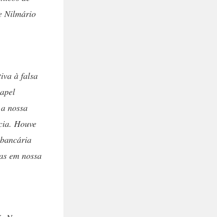
e Nilmário
iva à falsa
apel
 a nossa
acia. Houve
 bancária
ras em nossa