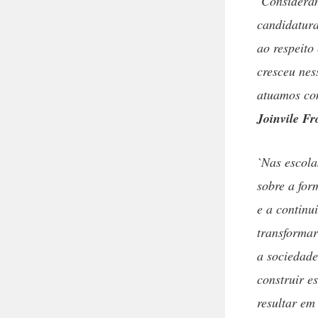
`Considera
candidatura
ao respeito
cresceu nes
atuamos com
Joinvile F
`Nas escola
sobre a for
e a continu
transformar
a sociedade
construir e
resultar em 