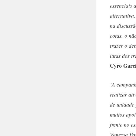
essenciais 
alternativa
na discussã
cotas, o nã
trazer o de
lutas dos t
Cyro Garci
`A campanha
realizar at
de unidade
muitos apoi
frente no e
Vanessa Por