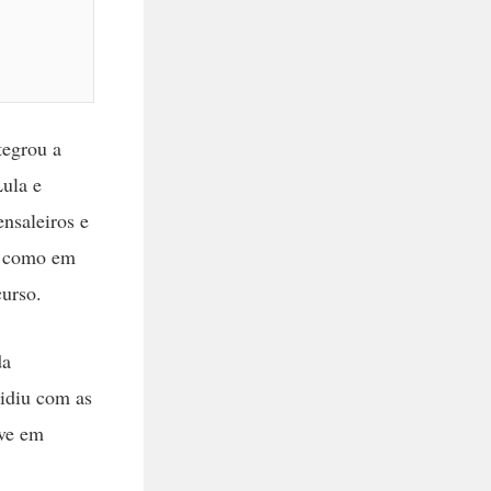
tegrou a
Lula e
nsaleiros e
im como em
urso.
da
idiu com as
eve em