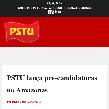
Ir
07/08/2026
CONHEÇA O PSTU
FAÇA PARTE
CONTRIBUA
FALE CONOSCO
para
o
conteúdo
PSTU lança pré-candidaturas
no Amazonas
Por
Diego Cruz
/
20/05/2010