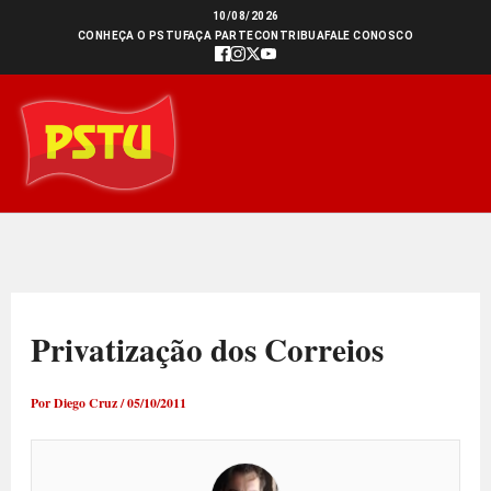
Ir
10/08/2026
CONHEÇA O PSTU
FAÇA PARTE
CONTRIBUA
FALE CONOSCO
para
o
conteúdo
Privatização dos Correios
Por
Diego Cruz
/
05/10/2011