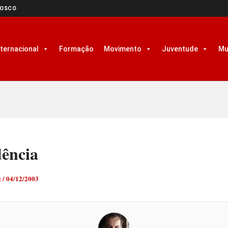
NOSCO
nternacional
Formação
Movimento
Juventude
Mu
dência
z
/
04/12/2003