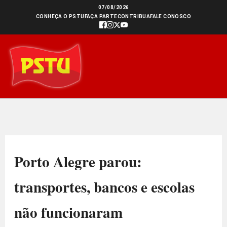
Ir
07/08/2026
CONHEÇA O PSTU
FAÇA PARTE
CONTRIBUA
FALE CONOSCO
para
o
conteúdo
Porto Alegre parou:
transportes, bancos e escolas
não funcionaram