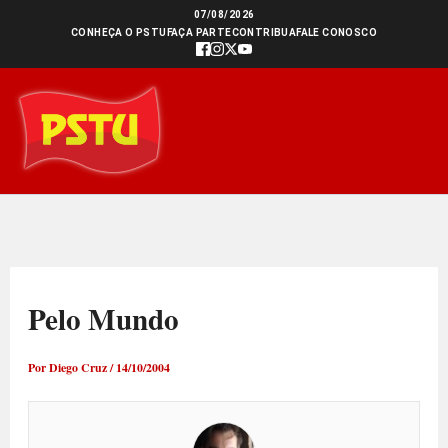
Ir
07/08/2026
CONHEÇA O PSTU
FAÇA PARTE
CONTRIBUA
FALE CONOSCO
para
o
conteúdo
Pelo Mundo
Por
Diego Cruz
/
14/10/2004