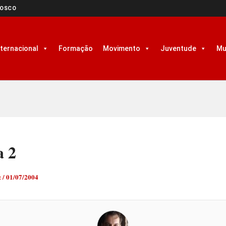
NOSCO
nternacional
Formação
Movimento
Juventude
Mu
a 2
z
/
01/07/2004