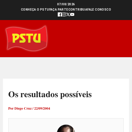
Ir
07/08/2026
CONHEÇA O PSTU
FAÇA PARTE
CONTRIBUA
FALE CONOSCO
para
o
conteúdo
Os resultados possíveis
Por
Diego Cruz
/
22/09/2004