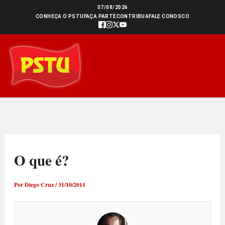
Ir
07/08/2026
CONHEÇA O PSTU
FAÇA PARTE
CONTRIBUA
FALE CONOSCO
para
o
conteúdo
O que é?
Por
Diego Cruz
/
31/10/2011