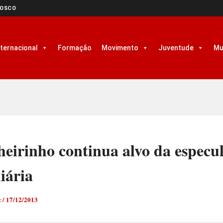
NOSCO
nternacional
Formação
Movimento
Juventude
Mu
eirinho continua alvo da especu
iária
z
/
17/12/2013