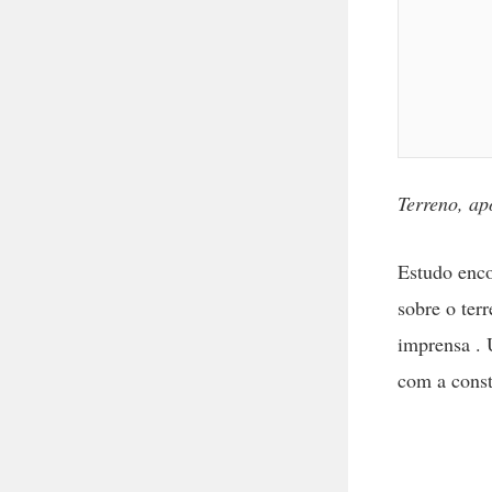
Terreno, ap
Estudo enco
sobre o ter
imprensa . 
com a const