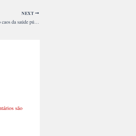
NEXT
Qual o real motivo do caos da saúde pública no Brasil?
tários são