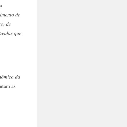
a
vimento de
te) de
úvidas que
onômico da
ntam as