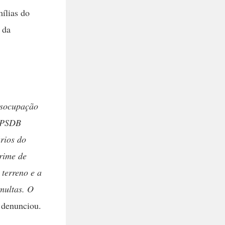
ílias do
 da
esocupação
o PSDB
rios do
rime de
terreno e a
multas. O
denunciou.