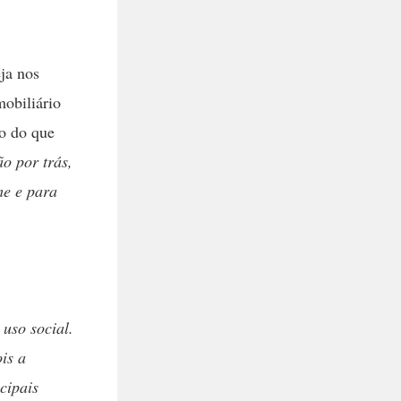
ja nos
mobiliário
o do que
o por trás,
me e para
uso social.
is a
cipais