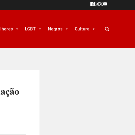
lheres
LGBT
Negros
Cultura
lação