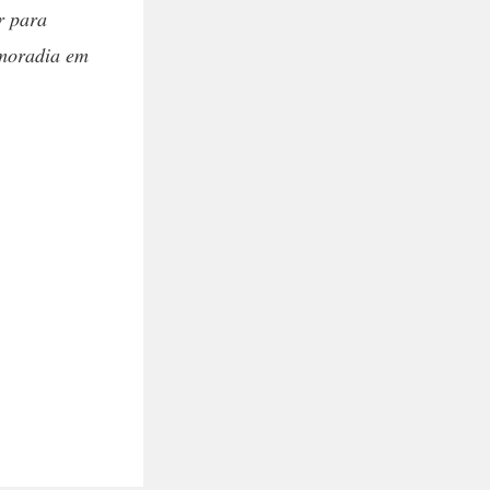
r para
 moradia em