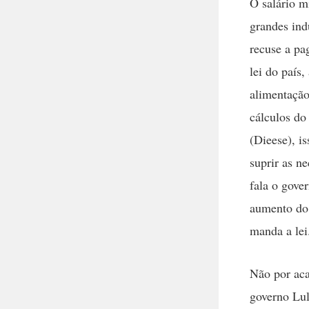
O salário m
grandes ind
recuse a pa
lei do país
alimentação
cálculos do
(Dieese), i
suprir as ne
fala o gove
aumento do 
manda a lei
Não por aca
governo Lul