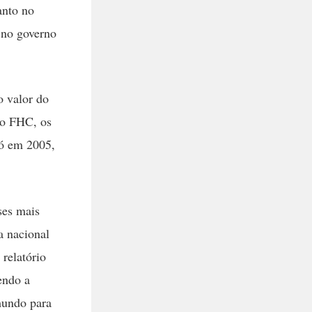
anto no
 no governo
o valor do
no FHC, os
Só em 2005,
ses mais
a nacional
relatório
endo a
mundo para