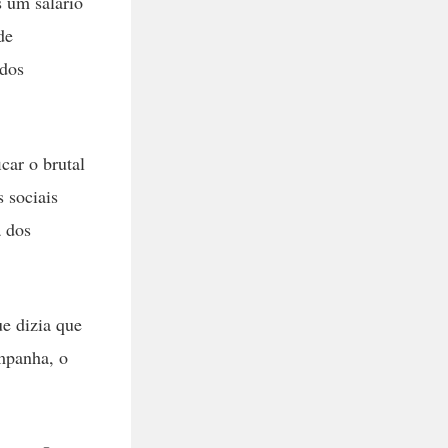
 um salário
de
ados
car o brutal
s sociais
a dos
ue dizia que
ampanha, o