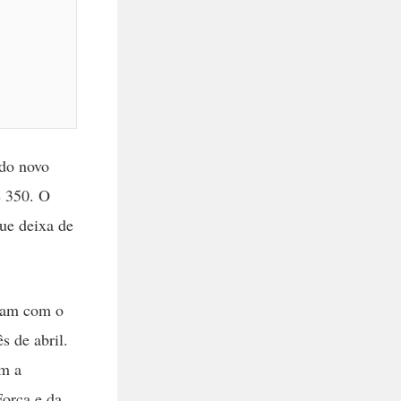
 do novo
$ 350. O
que deixa de
ram com o
s de abril.
om a
Força e da