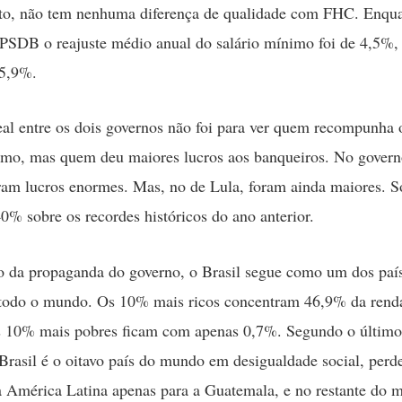
cto, não tem nenhuma diferença de qualidade com FHC. Enqu
PSDB o reajuste médio anual do salário mínimo foi de 4,5%,
 5,9%.
eal entre os dois governos não foi para ver quem recompunha 
imo, mas quem deu maiores lucros aos banqueiros. No gover
ram lucros enormes. Mas, no de Lula, foram ainda maiores. 
0% sobre os recordes históricos do ano anterior.
o da propaganda do governo, o Brasil segue como um dos paí
 todo o mundo. Os 10% mais ricos concentram 46,9% da rend
 10% mais pobres ficam com apenas 0,7%. Segundo o último 
rasil é o oitavo país do mundo em desigualdade social, perd
a América Latina apenas para a Guatemala, e no restante do 