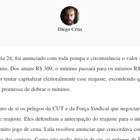
Diego Cruz
ia 24, foi anunciado com toda pompa e circunstância o valor
imo. Dos atuais R$ 300, o mínimo passará para os míseros R
r tentar capitalizar eleitoralmente esse reajuste, escondendo 
a promessa de dobrar o mínimo.
nto de si os pelegos da CUT e da Força Sindical que negocia
e reajuste. Eles defendiam a antecipação do reajuste para o mê
uito jogo de cena, Lula resolveu anunciar que concordava c
ção das centrais. Como não podia deixar de ser, os pelegos da 