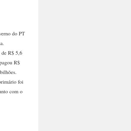
overno do PT
a.
 de R$ 5,6
 pagou R$
bilhões.
primário foi
junto com o