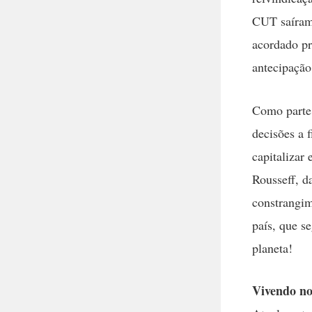
CUT saíram 
acordado pr
antecipação
Como parte 
decisões a 
capitalizar
Rousseff, d
constrangime
país, que s
planeta!
Vivendo no