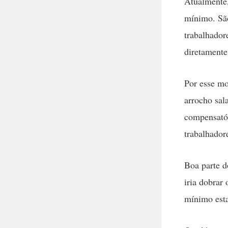
Atualmente,
mínimo. São
trabalhador
diretamente
Por esse mo
arrocho sala
compensatór
trabalhadore
Boa parte d
iria dobrar
mínimo esta