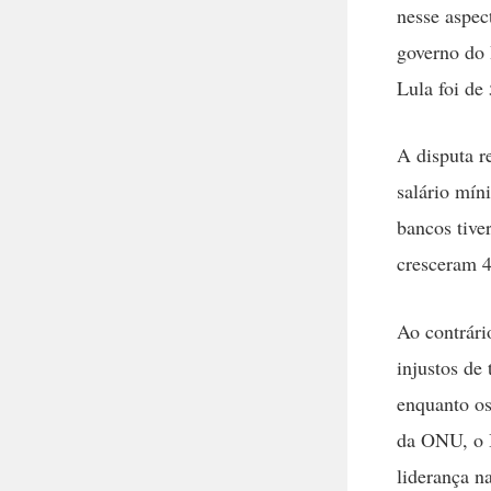
nesse aspe
governo do 
Lula foi de
A disputa r
salário mín
bancos tive
cresceram 4
Ao contrári
injustos de
enquanto os
da ONU, o B
liderança n