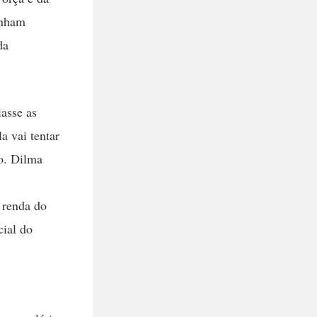
inham
da
asse as
a vai tentar
mo. Dilma
 renda do
cial do