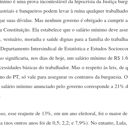
ínimo é uma prova incontestável da hipocrisia da Justiça bur
ustriais e banqueiros podem levar à ruína qualquer trabalhado
gar suas dívidas. Mas nenhum governo é obrigado a cumprir a
, a Constituição. Ela estabelece que o salário mínimo deve ass
, vestuário, moradia e saúde dignas para a família do trabalha
 Departamento Intersindical de Estatística e Estudos Socioec
sso significaria, nos dias de hoje, um salário mínimo de R$ 1.
cessidades básicas do trabalhador. Mas o respeito às leis, de 
rno do PT, só vale para assegurar os contratos da burguesia. O
salário mínimo anunciado pelo governo corresponde a 21% 
.
so, esse reajuste de 13%, em um ano eleitoral, foi o maior de
a (nos outros anos foi de 0,5; 2,2; e 7,9%). No entanto, Lul