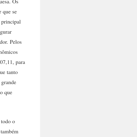
guesa. Os
r que se
 principal
egurar
dor. Pelos
onômicos
607,11, para
que tanto
 grande
do que
 todo o
a, também