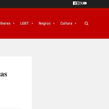
lheres
LGBT
Negros
Cultura
das