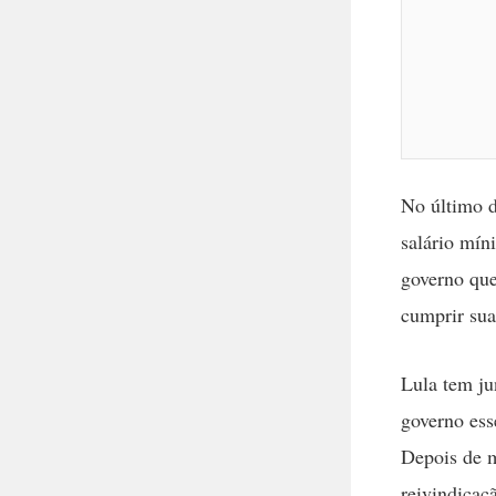
No último d
salário mín
governo que
cumprir su
Lula tem ju
governo ess
Depois de m
reivindica