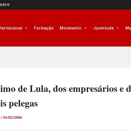
NOSCO
nternacional
Formação
Movimento
Juventude
Mu
imo de Lula, dos empresários e 
is pelegas
z
/
01/02/2006