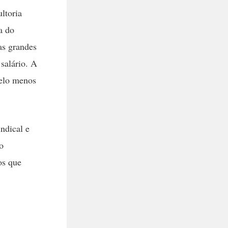
ltoria
 do
as grandes
salário. A
pelo menos
ndical e
o
os que