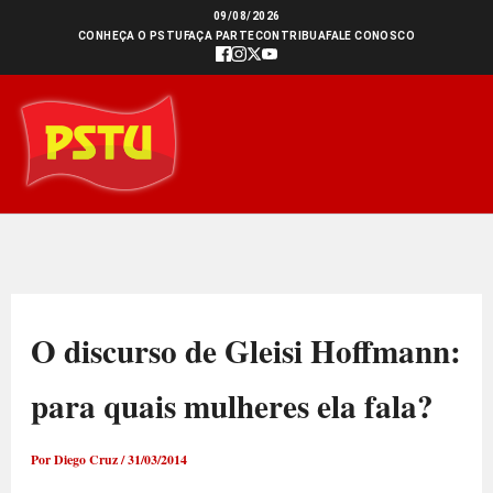
Ir
09/08/2026
CONHEÇA O PSTU
FAÇA PARTE
CONTRIBUA
FALE CONOSCO
para
o
conteúdo
O discurso de Gleisi Hoffmann:
para quais mulheres ela fala?
Por
Diego Cruz
/
31/03/2014