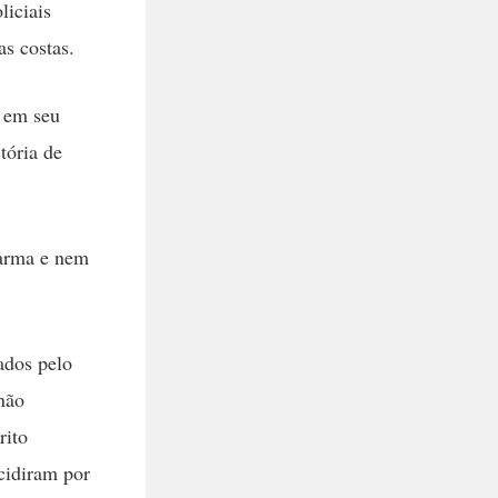
iciais
as costas.
o em seu
tória de
 arma e nem
iados pelo
 não
rito
cidiram por