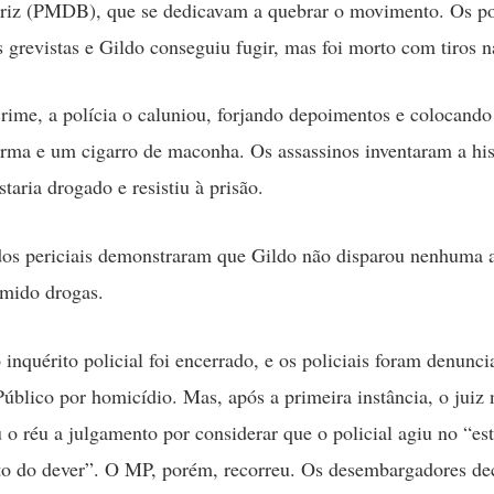
riz (PMDB), que se dedicavam a quebrar o movimento. Os pol
 grevistas e Gildo conseguiu fugir, mas foi morto com tiros n
rime, a polícia o caluniou, forjando depoimentos e colocand
rma e um cigarro de maconha. Os assassinos inventaram a his
taria drogado e resistiu à prisão.
dos periciais demonstraram que Gildo não disparou nenhuma
umido drogas.
 inquérito policial foi encerrado, e os policiais foram denunc
Público por homicídio. Mas, após a primeira instância, o juiz
o réu a julgamento por considerar que o policial agiu no “est
o do dever”. O MP, porém, recorreu. Os desembargadores de