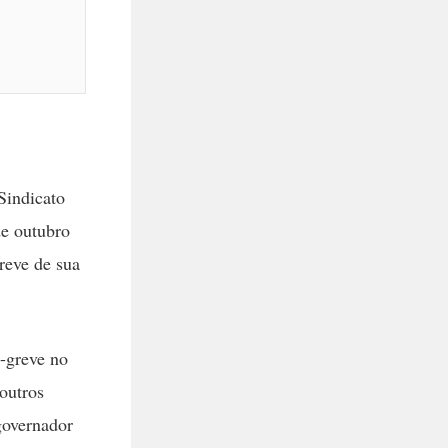
Sindicato
de outubro
reve de sua
a-greve no
 outros
governador