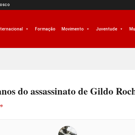
NOSCO
nternacional
Formação
Movimento
Juventude
Mu
nos do assassinato de Gildo Roc
09