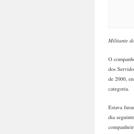
Militante d
O companhei
dos Servido
de 2000, en
categoria.
Estava fura
dia seguint
companheiro