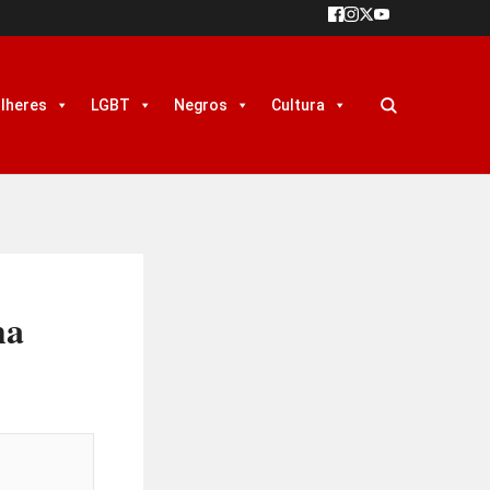
lheres
LGBT
Negros
Cultura
ha