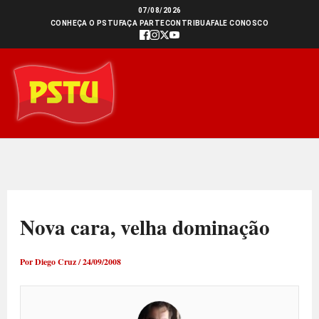
Ir
07/08/2026
CONHEÇA O PSTU
FAÇA PARTE
CONTRIBUA
FALE CONOSCO
para
o
conteúdo
Nova cara, velha dominação
Por
Diego Cruz
/
24/09/2008