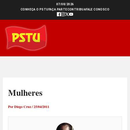
Ir
07/08/2026
CONHEÇA O PSTU
FAÇA PARTE
CONTRIBUA
FALE CONOSCO
para
o
conteúdo
Mulheres
Por
Diego Cruz
/
25/04/2011