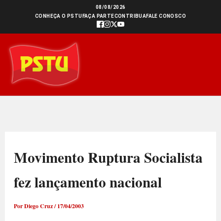
Ir
08/08/2026
CONHEÇA O PSTU
FAÇA PARTE
CONTRIBUA
FALE CONOSCO
para
o
conteúdo
Movimento Ruptura Socialista
fez lançamento nacional
Por
Diego Cruz
/
17/04/2003