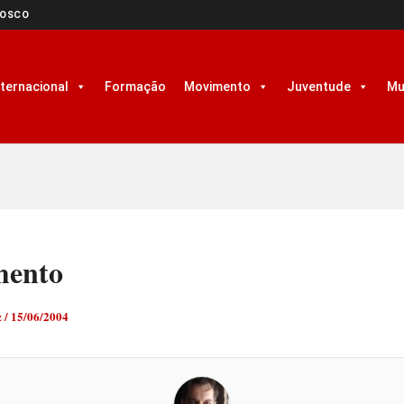
NOSCO
nternacional
Formação
Movimento
Juventude
Mu
mento
z
/
15/06/2004