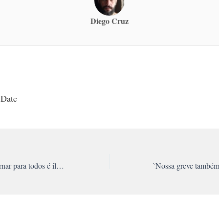
Diego Cruz
 Date
Vera Guasso: `Governar para todos é ilusão. Por um governo dos trabalhadores`