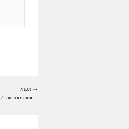
NEXT
`Nossa greve também é contra a reforma Universitária`