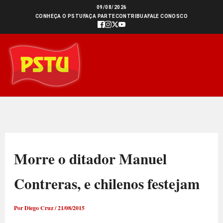
Ir
09/08/2026
CONHEÇA O PSTU
FAÇA PARTE
CONTRIBUA
FALE CONOSCO
para
o
conteúdo
Morre o ditador Manuel
Contreras, e chilenos festejam
Por
Diego Cruz
/
21/08/2015