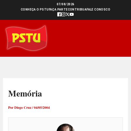
Ir
07/08/2026
CONHEÇA O PSTU
FAÇA PARTE
CONTRIBUA
FALE CONOSCO
para
o
conteúdo
Memória
Por
Diego Cruz
/
04/05/2004