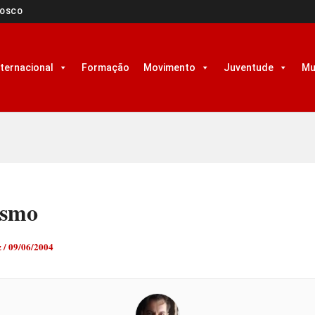
NOSCO
nternacional
Formação
Movimento
Juventude
Mu
ismo
z
/
09/06/2004