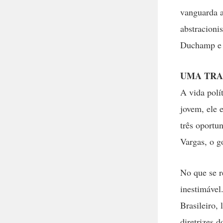
vanguarda ar
abstracioni
Duchamp e 
UMA TRA
A vida polí
jovem, ele 
três oportu
Vargas, o g
No que se r
inestimável
Brasileiro,
diretrizes 