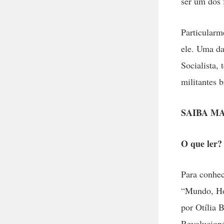
ser um dos
Particularm
ele. Uma da
Socialista,
militantes 
SAIBA MA
O que ler?
Para conhece
“Mundo, Hom
por Otília B
Revolucioná