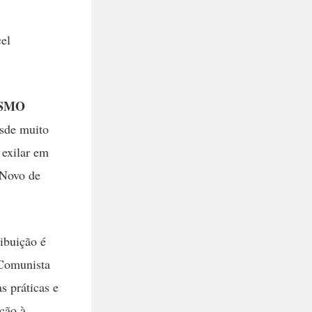
el
ISMO
esde muito
 exilar em
 Novo de
ribuição é
 Comunista
s práticas e
ação à