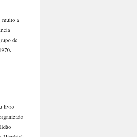
s muito a
ência
grupo de
 1970.
u livro
organizado
olidão
 História“,