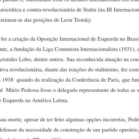
ocrática e contra-revolucionária de Stalin (na III Internacion
ximou-se das posições de Leon Trotsky.
 foi a criação da Oposição Internacional de Esquerda no Brasi
nte, a fundação da Liga Comunista Internacionalista (1931),
istides Lobo, dentre outros. Sua reconhecida atuação na con
tiva revolucionária, diante das traições do stalinismo, fez co
 1938  quando da realização da Conferência de Paris, que fu
al  Mário Pedrosa fosse o delegado representante de todas as 
e Esquerda na América Latina.
 sua morte, apesar de ter feito algumas opções incorretas, Ped
defensor da necessidade de construção de um partido operário,