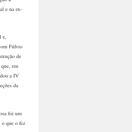
al e na ex-
l e,
 com Fúlvio
strução de
m que, em
ndou a IV
seções da
rosa foi um
 o que o fez