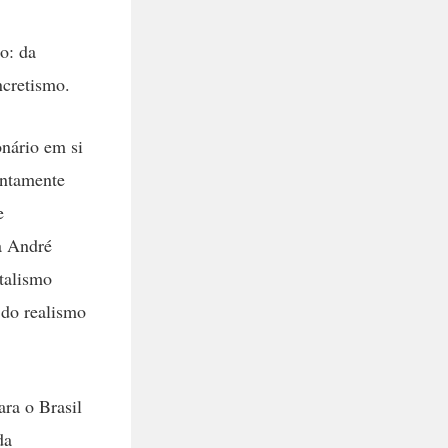
o: da
ncretismo.
onário em si
untamente
e
ta André
italismo
 do realismo
ara o Brasil
da