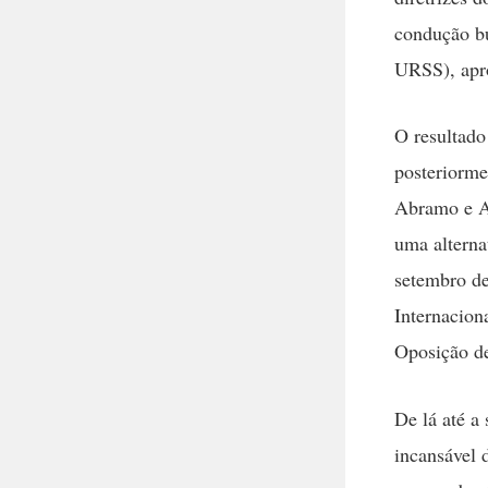
condução bur
URSS), apro
O resultado
posteriorme
Abramo e Ar
uma alterna
setembro de
Internacion
Oposição d
De lá até a
incansável 