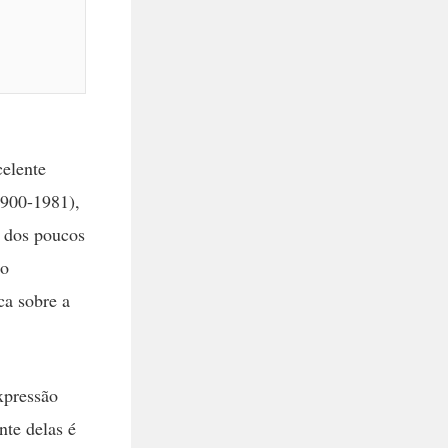
celente
1900-1981),
m dos poucos
ão
ica sobre a
xpressão
nte delas é