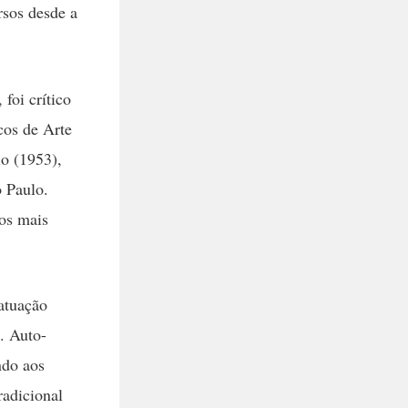
rsos desde a
foi crítico
cos de Arte
lo (1953),
o Paulo.
os mais
atuação
. Auto-
ndo aos
radicional