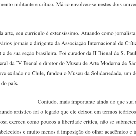
mento militante e crítico, Mário envolveu-se nestes dois unive
 arte, seu currículo é extensíssimo. Atuando como jornalista, 
vários jornais e dirigente da Associação Internacional de Críti
 e de sua seção brasileira. Foi curador da II Bienal de S. Pau
geral da IV Bienal e diretor do Museu de Arte Moderna de Sã
ve exilado no Chile, fundou o Museu da Solidariedade, um d
 do país.
Contudo, mais importante ainda do que sua 
mundo artístico foi o legado que ele deixou em termos teóricos
rosa exerceu como poucos a liberdade crítica, não se submete
abelecidos e muito menos à imposição do olhar acadêmico e t