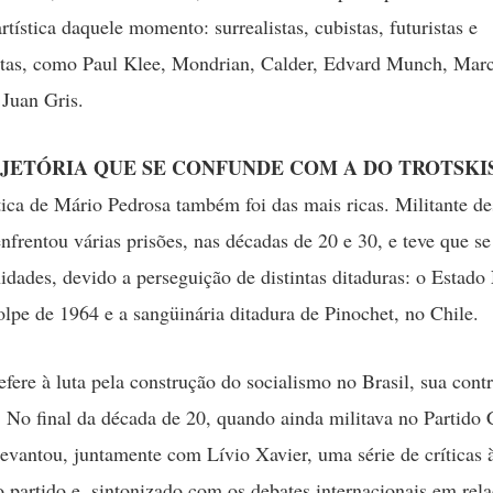
tística daquele momento: surrealistas, cubistas, futuristas e
stas, como Paul Klee, Mondrian, Calder, Edvard Munch, Marc
Juan Gris.
JETÓRIA QUE SE CONFUNDE COM A DO TROTSK
tica de Mário Pedrosa também foi das mais ricas. Militante d
enfrentou várias prisões, nas décadas de 20 e 30, e teve que se
nidades, devido a perseguição de distintas ditaduras: o Estado
olpe de 1964 e a sangüinária ditadura de Pinochet, no Chile.
efere à luta pela construção do socialismo no Brasil, sua cont
. No final da década de 20, quando ainda militava no Partido
 levantou, juntamente com Lívio Xavier, uma série de críticas à
do partido e, sintonizado com os debates internacionais em rel