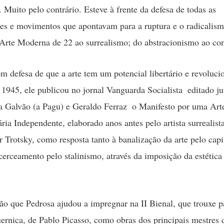
. Muito pelo contrário. Esteve à frente da defesa de todas as
es e movimentos que apontavam para a ruptura e o radicalism
rte Moderna de 22 ao surrealismo; do abstracionismo ao co
m defesa de que a arte tem um potencial libertário e revoluci
 1945, ele publicou no jornal Vanguarda Socialista  editado j
a Galvão (a Pagu) e Geraldo Ferraz  o Manifesto por uma Art
ria Independente, elaborado anos antes pelo artista surrealis
r Trotsky, como resposta tanto à banalização da arte pelo cap
cerceamento pelo stalinismo, através da imposição da estética
são que Pedrosa ajudou a impregnar na II Bienal, que trouxe p
ernica, de Pablo Picasso, como obras dos principais mestres 