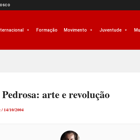
NOSCO
nternacional
Formação
Movimento
Juventude
Mu
Pedrosa: arte e revolução
z
/
14/10/2004