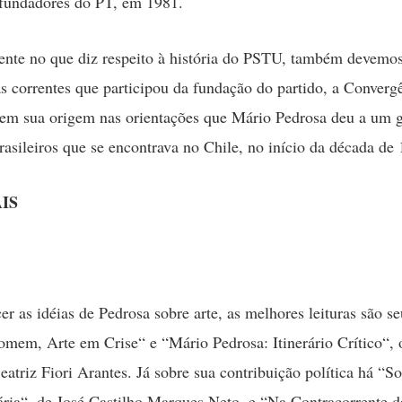
 fundadores do PT, em 1981.
ente no que diz respeito à história do PSTU, também devemo
s correntes que participou da fundação do partido, a Converg
 tem sua origem nas orientações que Mário Pedrosa deu a um 
brasileiros que se encontrava no Chile, no início da década de
IS
r as idéias de Pedrosa sobre arte, as melhores leituras são se
em, Arte em Crise“ e “Mário Pedrosa: Itinerário Crítico“, 
eatriz Fiori Arantes. Já sobre sua contribuição política há “S
ria“, de José Castilho Marques Neto, e “Na Contracorrente da