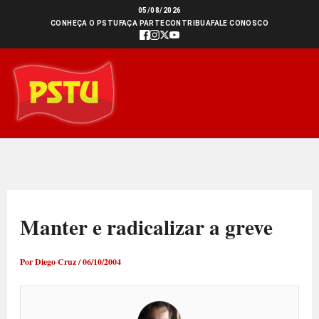
Ir
05/08/2026
CONHEÇA O PSTU
FAÇA PARTE
CONTRIBUA
FALE CONOSCO
para
o
conteúdo
Manter e radicalizar a greve
Por
Diego Cruz
/
06/10/2004