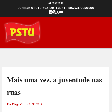
Ir
09/08/2026
CONHEÇA O PSTU
FAÇA PARTE
CONTRIBUA
FALE CONOSCO
para
o
conteúdo
Mais uma vez, a juventude nas
ruas
Por
Diego Cruz
/
01/11/2011