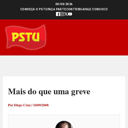
Ir
08/08/2026
CONHEÇA O PSTU
FAÇA PARTE
CONTRIBUA
FALE CONOSCO
para
o
conteúdo
Mais do que uma greve
Por
Diego Cruz
/
10/09/2008