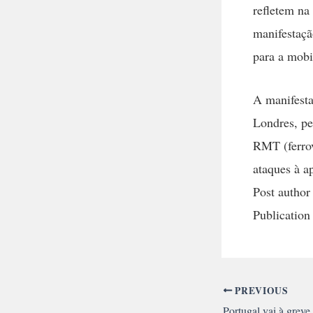
refletem na
manifestaçã
para a mobi
A manifesta
Londres, pe
RMT (ferrov
ataques à a
Post author
Publication
PREVIOUS
Portugal vai à greve