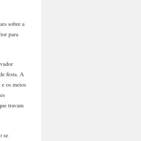
ues sobre a
ior para
rvador
de festa. A
a e os meios
tes
 que travam
o se