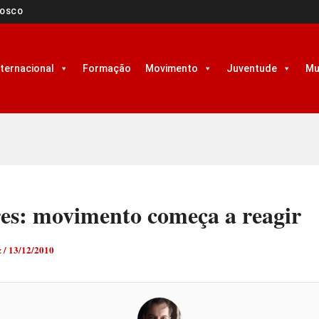
NOSCO
nternacional
Formação
Movimento
Juventude
Mu
es: movimento começa a reagir
z
/
13/12/2010