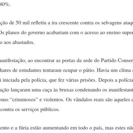
 40%.
ção de 50 mil refletiu a ira crescente contra os selvagens ataq
s planos do governo acabariam com o acesso ao ensino super
to aos abastados.
anifestação, ao encontrar as portas da sede do Partido Conse
lhares de estudantes tentaram ocupar o pátio. Havia um clima 
i iniciada pela polícia, que fez várias prisões. Depois a políci
ação lançaram uma caça às bruxas condenando os manifestan
como “criminosos” e violentos. Os vândalos reais são aqueles
contra os serviços públicos.
ento e a fúria estão aumentando em todo o país, mas estes nã