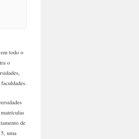
 em todo o
tra o
rsidades,
 faculdades.
versidades
 matrículas
nciamento de
-15, uma