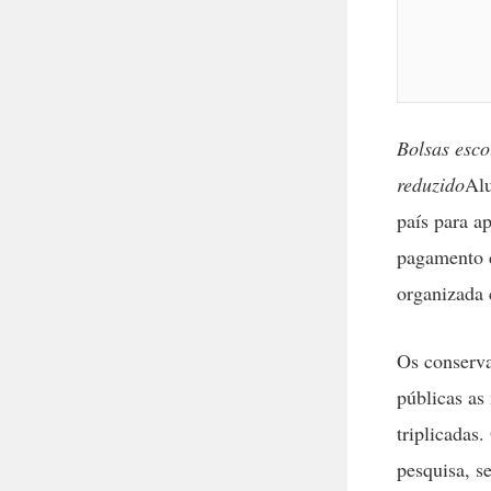
Bolsas esco
reduzido
Alu
país para a
pagamento d
organizada 
Os conserva
públicas as
triplicadas
pesquisa, s