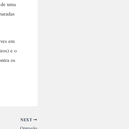
o de uma
paradas
eves em
ros) e o
ontra os
NEXT
Opressão