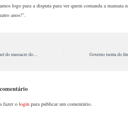
Vamos logo para a disputa para ver quem comanda a mamata n
atro anos!”.
Justiça absolve coronel do massacre do Carandiru
 comentário
a fazer o
login
para publicar um comentário.