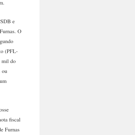
im.
 PSDB e
 Furnas. O
egundo
to (PFL-
 mil do
s ou
 um
osse
ota fiscal
de Furnas