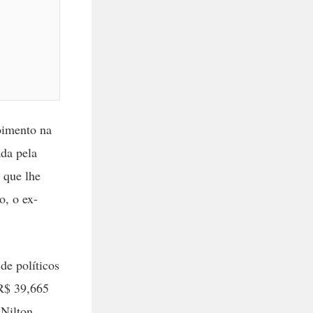
oimento na
ada pela
 que lhe
o, o ex-
de políticos
 R$ 39,665
 Nilton