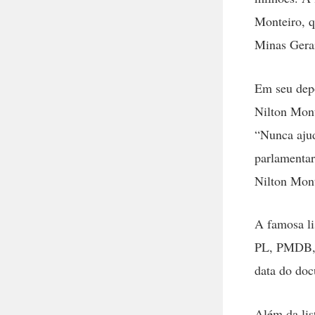
Monteiro, 
Minas Gera
Em seu depo
Nilton Mont
“Nunca aju
parlamentar
Nilton Mont
A famosa li
PL, PMDB, 
data do doc
Além da lis