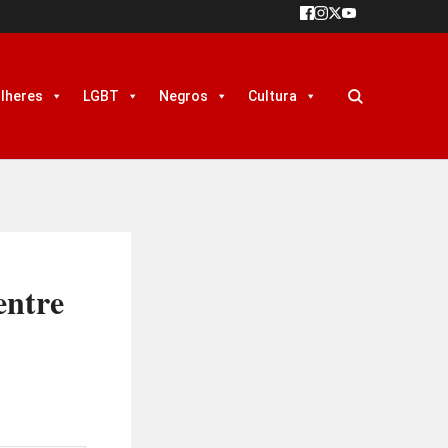
lheres
LGBT
Negros
Cultura
entre