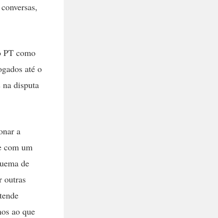
 conversas,
to PT como
ogados até o
 na disputa
onar a
 e com um
squema de
r outras
tende
mos ao que