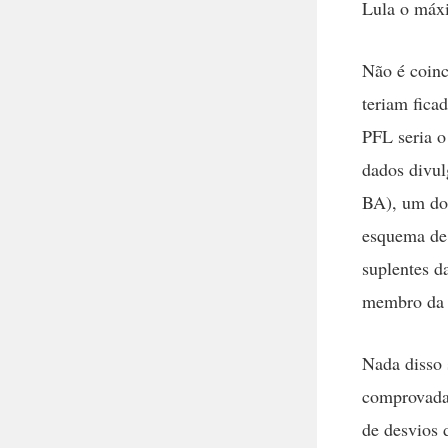
Lula o máxi
Não é coinc
teriam fica
PFL seria o
dados divu
BA), um dos
esquema de 
suplentes d
membro da 
Nada disso 
comprovada 
de desvios 