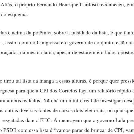
. Aliás, o próprio Fernando Henrique Cardoso reconheceu, em
a do esquema.
claro, acima da polêmica sobre a falsidade da lista, é que tan
 assim como o Congresso e o governo de conjunto, estão af
braçados na mesma lama, apesar de estarem em lados opostos
 tirou tal lista da manga a essas alturas, é porque quer pressi
rguesa para que a CPI dos Correios faça um relatório rápido
 para ambos os lados. Não há um intuito real de investigar o e
s outras diversas fontes de caixas dois eleitorais, ou quaisque
s resgatadas da era FHC. A mensagem que o governo Lula pre
ao PSDB com essa lista é “vamos parar de brincar de CPI, va