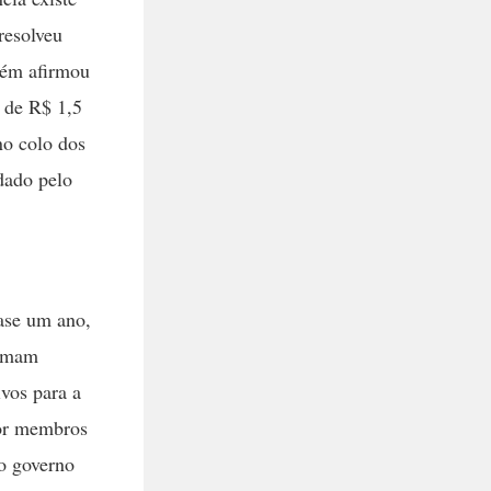
resolveu
mbém afirmou
 de R$ 1,5
no colo dos
dado pelo
uase um ano,
ximam
vos para a
por membros
o governo