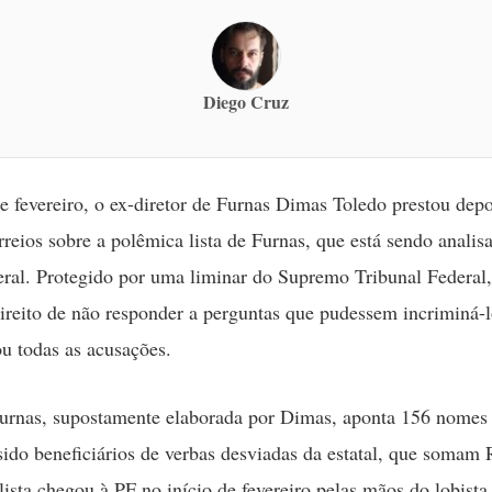
Diego Cruz
e fevereiro, o ex-diretor de Furnas Dimas Toledo prestou dep
reios sobre a polêmica lista de Furnas, que está sendo analis
eral. Protegido por uma liminar do Supremo Tribunal Federal,
direito de não responder a perguntas que pudessem incriminá-l
ou todas as acusações.
Furnas, supostamente elaborada por Dimas, aponta 156 nomes 
sido beneficiários de verbas desviadas da estatal, que somam
lista chegou à PF no início de fevereiro pelas mãos do lobista