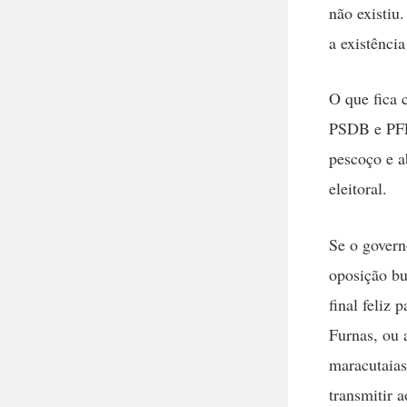
não existiu
a existênci
O que fica 
PSDB e PFL,
pescoço e a
eleitoral.
Se o governo
oposição bu
final feliz
Furnas, ou a
maracutaia
transmitir 