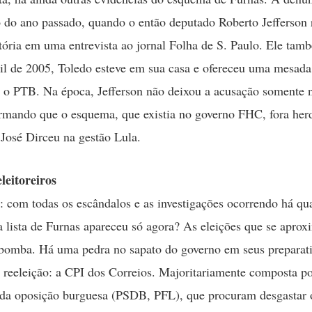
 do ano passado, quando o então deputado Roberto Jefferson 
stória em uma entrevista ao jornal Folha de S. Paulo. Ele ta
il de 2005, Toledo esteve em sua casa e ofereceu uma mesada
 o PTB. Na época, Jefferson não deixou a acusação somente 
irmando que o esquema, que existia no governo FHC, fora her
 José Dirceu na gestão Lula.
eleitoreiros
: com todas os escândalos e as investigações ocorrendo há q
a lista de Furnas apareceu só agora? As eleições que se apro
bomba. Há uma pedra no sapato do governo em seus preparati
reeleição: a CPI dos Correios. Majoritariamente composta 
 da oposição burguesa (PSDB, PFL), que procuram desgastar 