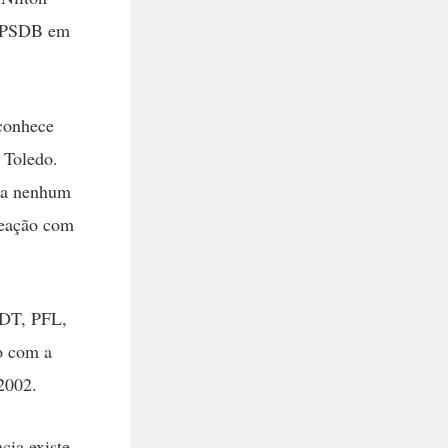
o PSDB em
 conhece
 Toledo.
m a nenhum
reação com
PDT, PFL,
o com a
 2002.
cia existe