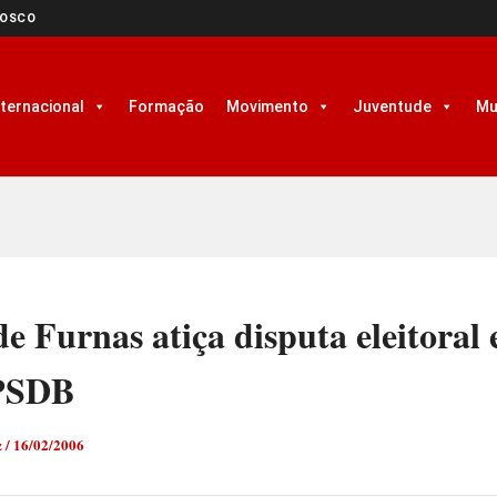
NOSCO
nternacional
Formação
Movimento
Juventude
Mu
de Furnas atiça disputa eleitoral 
PSDB
z
/
16/02/2006