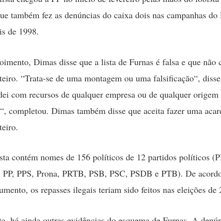
que também fez as denúncias do caixa dois nas campanhas d
is de 1998.
imento, Dimas disse que a lista de Furnas é falsa e que não
eiro. “Trata-se de uma montagem ou uma falsificação“, disse
dei com recursos de qualquer empresa ou de qualquer orige
“, completou. Dimas também disse que aceita fazer uma aca
eiro.
sta contém nomes de 156 políticos de 12 partidos políticos (
PP, PPS, Prona, PRTB, PSB, PSC, PSDB e PTB). De acord
umento, os repasses ilegais teriam sido feitos nas eleições de
ta, há ainda outras evidências do esquema de Furnas. A denún