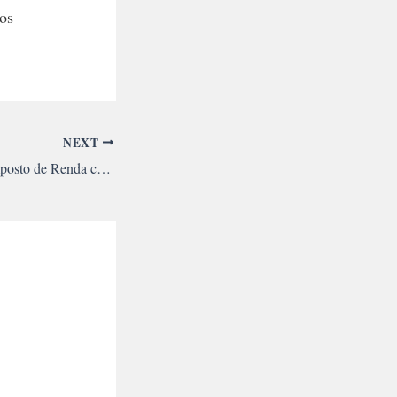
os
NEXT
Governo isenta do Imposto de Renda credores estrangeiros da dívida pública