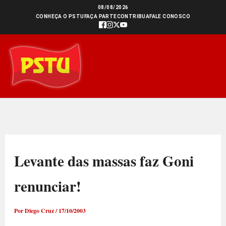
Ir
08/08/2026
CONHEÇA O PSTU
FAÇA PARTE
CONTRIBUA
FALE CONOSCO
para
o
conteúdo
Levante das massas faz Goni
renunciar!
Por
Diego Cruz
/
17/10/2003