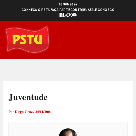
Ir
08/08/2026
CONHEÇA O PSTU
FAÇA PARTE
CONTRIBUA
FALE CONOSCO
para
o
conteúdo
Juventude
Por
Diego Cruz
/
24/11/2004