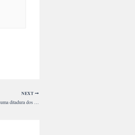
NEXT
Fideo Nieto: “Temos uma ditadura dos banqueiros em El Salvador”