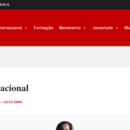
NOSCO
nternacional
Formação
Movimento
Juventude
Mu
acional
z
/
24/11/2004