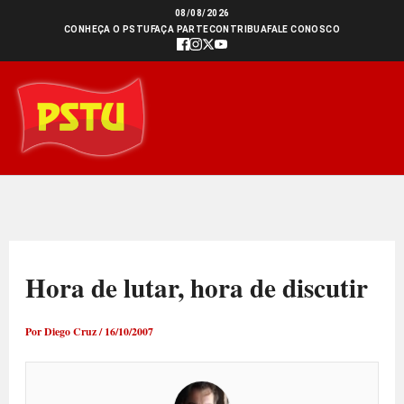
Ir
08/08/2026
CONHEÇA O PSTU
FAÇA PARTE
CONTRIBUA
FALE CONOSCO
para
o
conteúdo
Hora de lutar, hora de discutir
Por
Diego Cruz
/
16/10/2007