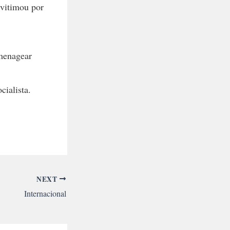
 vitimou por
omenagear
ialista.
NEXT
Internacional