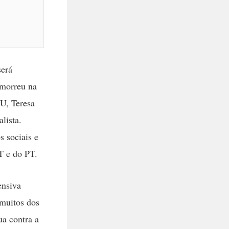
será
 morreu na
U, Teresa
lista.
 sociais e
T e do PT.
ensiva
 muitos dos
ua contra a