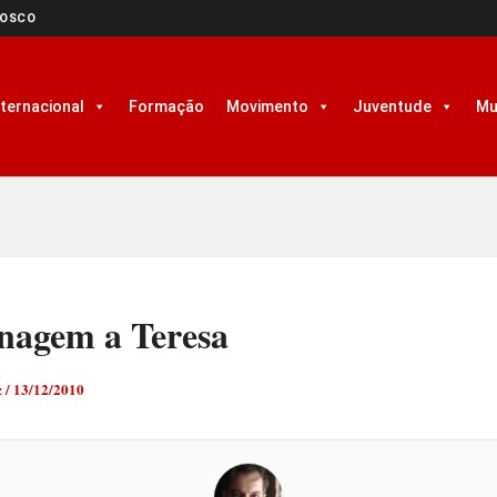
NOSCO
nternacional
Formação
Movimento
Juventude
Mu
agem a Teresa
z
/
13/12/2010