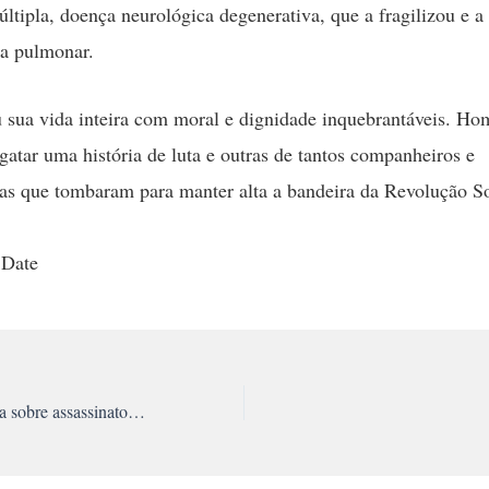
últipla, doença neurológica degenerativa, que a fragilizou e a
a pulmonar.
u sua vida inteira com moral e dignidade inquebrantáveis. H
sgatar uma história de luta e outras de tantos companheiros e
s que tombaram para manter alta a bandeira da Revolução Soc
 Date
OEA aceita denúncia sobre assassinato de Rosa e José Luis