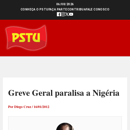
Ir
06/08/2026
CONHEÇA O PSTU
FAÇA PARTE
CONTRIBUA
FALE CONOSCO
para
o
conteúdo
Greve Geral paralisa a Nigéria
Por
Diego Cruz
/
16/01/2012