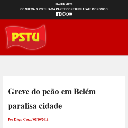
Ir
06/08/2026
CONHEÇA O PSTU
FAÇA PARTE
CONTRIBUA
FALE CONOSCO
para
o
conteúdo
Greve do peão em Belém
paralisa cidade
Por
Diego Cruz
/
05/10/2011