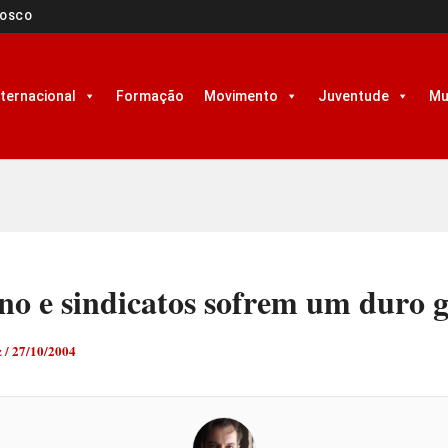
NOSCO
nternacional
Formação
Movimento
Juventude
Mu
no e sindicatos sofrem um duro 
z
/
27/10/2004