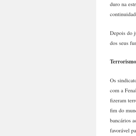
duro na est
continuidad
Depois do j
dos seus fu
Terrorismo 
Os sindicat
com a Fenab
fizeram ter
fim do mund
bancários a
favorável p