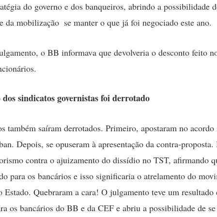
ratégia do governo e dos banqueiros, abrindo a possibilidade d
e da mobilização  se manter o que já foi negociado este ano.
ulgamento, o BB informava que devolveria o desconto feito no
ncionários.
dos sindicatos governistas foi derrotado
os também saíram derrotados. Primeiro, apostaram no acordo
an. Depois, se opuseram à apresentação da contra-proposta. 
rorismo contra o ajuizamento do dissídio no TST, afirmando q
o para os bancários e isso significaria o atrelamento do mov
o Estado. Quebraram a cara! O julgamento teve um resultado
ara os bancários do BB e da CEF e abriu a possibilidade de se