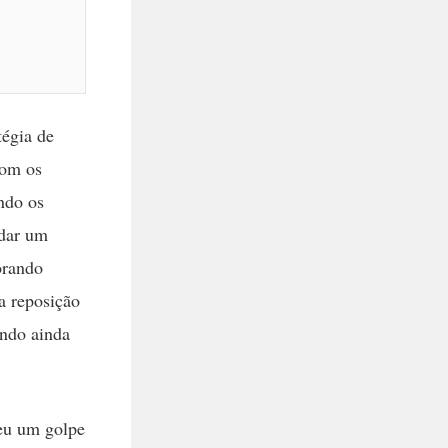
tégia de
com os
indo os
 dar um
orando
a reposição
ando ainda
deu um golpe