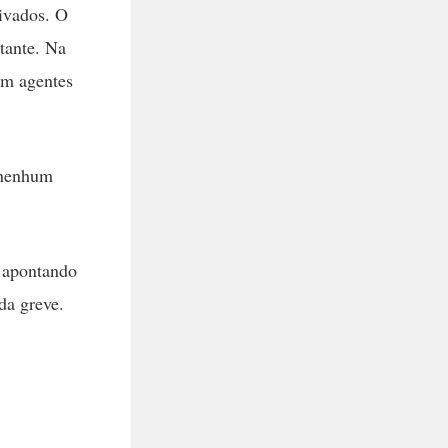
rivados. O
tante. Na
am agentes
 nenhum
, apontando
da greve.