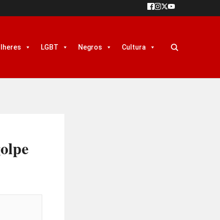
lheres
LGBT
Negros
Cultura
golpe