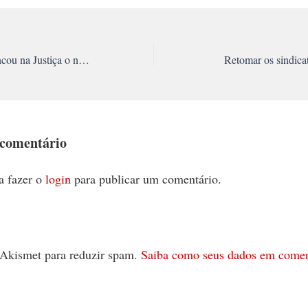
Greve bancária arrancou na Justiça o não-desconto dos dias e o abono
Retomar os sindica
 comentário
a fazer o
login
para publicar um comentário.
 o Akismet para reduzir spam.
Saiba como seus dados em comen