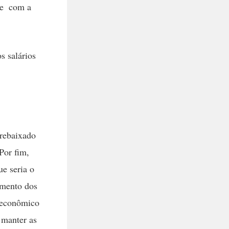
e  com a
s salários
 rebaixado
Por fim,
ue seria o
imento dos
 econômico
 manter as