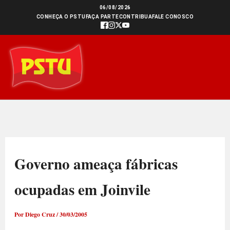
Ir
06/08/2026
CONHEÇA O PSTU
FAÇA PARTE
CONTRIBUA
FALE CONOSCO
para
o
conteúdo
Governo ameaça fábricas
ocupadas em Joinvile
Por
Diego Cruz
/
30/03/2005