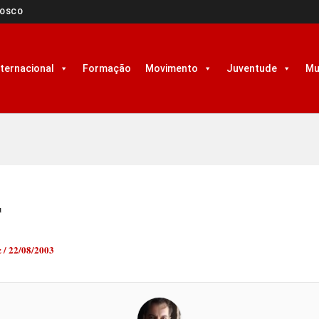
NOSCO
nternacional
Formação
Movimento
Juventude
Mu
T
z
/
22/08/2003