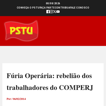
Ir
08/08/2026
CONHEÇA O PSTU
FAÇA PARTE
CONTRIBUA
FALE CONOSCO
para
o
conteúdo
Fúria Operária: rebelião dos
trabalhadores do COMPERJ
Por
/
06/02/2014