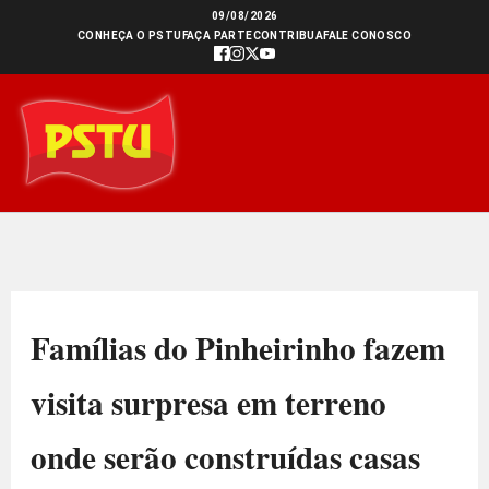
Ir
09/08/2026
CONHEÇA O PSTU
FAÇA PARTE
CONTRIBUA
FALE CONOSCO
para
o
conteúdo
Famílias do Pinheirinho fazem
visita surpresa em terreno
onde serão construídas casas