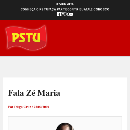
Ir
07/08/2026
CONHEÇA O PSTU
FAÇA PARTE
CONTRIBUA
FALE CONOSCO
para
o
conteúdo
Fala Zé Maria
Por
Diego Cruz
/
22/09/2004