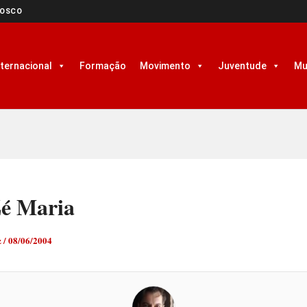
NOSCO
nternacional
Formação
Movimento
Juventude
Mu
Zé Maria
z
/
08/06/2004