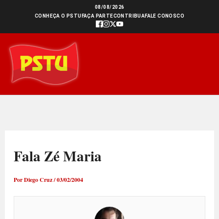
Ir
08/08/2026
CONHEÇA O PSTU
FAÇA PARTE
CONTRIBUA
FALE CONOSCO
para
o
conteúdo
Fala Zé Maria
Por
Diego Cruz
/
03/02/2004