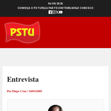
Ir
06/08/2026
CONHEÇA O PSTU
FAÇA PARTE
CONTRIBUA
FALE CONOSCO
para
o
conteúdo
Entrevista
Por
Diego Cruz
/
10/03/2005