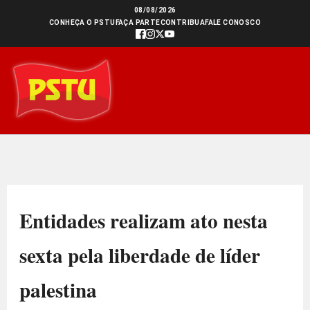
Ir
08/08/2026
CONHEÇA O PSTU
FAÇA PARTE
CONTRIBUA
FALE CONOSCO
para
o
conteúdo
Entidades realizam ato nesta
sexta pela liberdade de líder
palestina