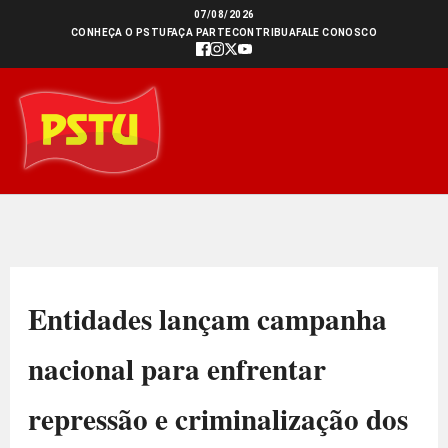
Ir
07/08/2026
CONHEÇA O PSTU
FAÇA PARTE
CONTRIBUA
FALE CONOSCO
para
o
conteúdo
Entidades lançam campanha
nacional para enfrentar
repressão e criminalização dos