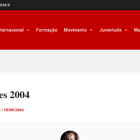
NOSCO
nternacional
Formação
Movimento
Juventude
Mu
es 2004
z
/
18/08/2004