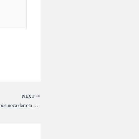
NEXT
Povo venezuelano impõe nova derrota ao imperialismo