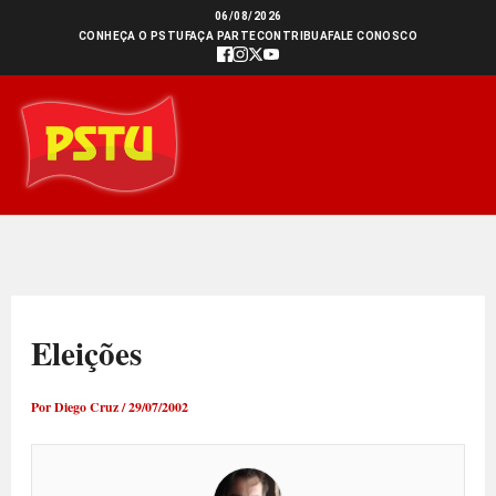
Ir
06/08/2026
CONHEÇA O PSTU
FAÇA PARTE
CONTRIBUA
FALE CONOSCO
para
o
conteúdo
Eleições
Por
Diego Cruz
/
29/07/2002