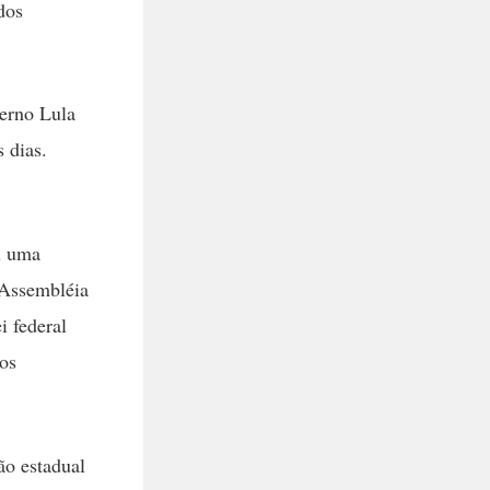
dos
verno Lula
 dias.
u uma
a Assembléia
i federal
dos
ão estadual