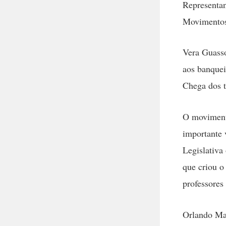
Representan
Movimentos 
Vera Guasso
aos banquei
Chega dos t
O moviment
importante 
Legislativa 
que criou o
professores
Orlando Mar