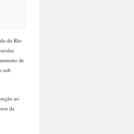
ado do Rio
escolas
 aumento de
o sob
ireção ao
eros da