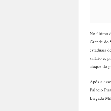
No último d
Grande do S
estaduais d
salário e, 
ataque do 
Após a asse
Palácio Pir
Brigada Mil