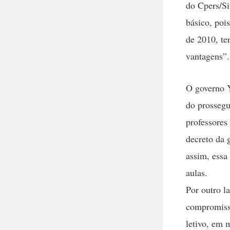
do Cpers/Si
básico, pois
de 2010, te
vantagens”.
O governo Y
do prossegu
professores
decreto da 
assim, essa
aulas.
Por outro l
compromisso
letivo, em 