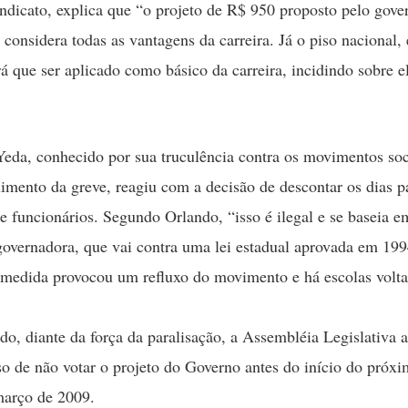
ndicato, explica que “o projeto de R$ 950 proposto pelo gove
 considera todas as vantagens da carreira. Já o piso nacional,
rá que ser aplicado como básico da carreira, incidindo sobre e
eda, conhecido por sua truculência contra os movimentos soci
imento da greve, reagiu com a decisão de descontar os dias p
 e funcionários. Segundo Orlando, “isso é ilegal e se baseia 
governadora, que vai contra uma lei estadual aprovada em 1
 medida provocou um refluxo do movimento e há escolas volt
ado, diante da força da paralisação, a Assembléia Legislativa 
 de não votar o projeto do Governo antes do início do próx
março de 2009.