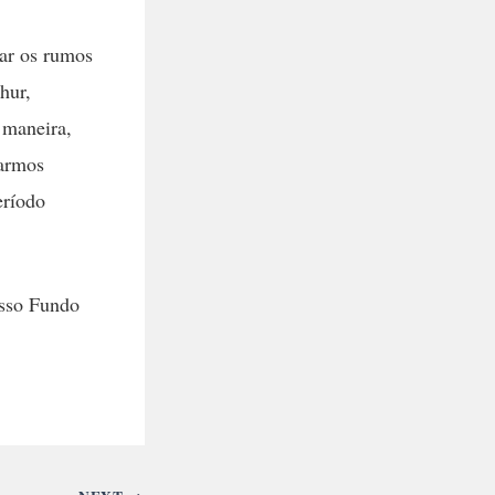
iar os rumos
hur,
 maneira,
çarmos
eríodo
asso Fundo