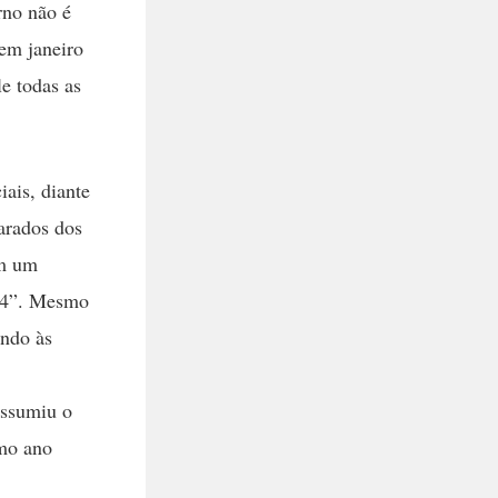
rno não é
 em janeiro
le todas as
ais, diante
arados dos
em um
994”. Mesmo
ando às
assumiu o
imo ano