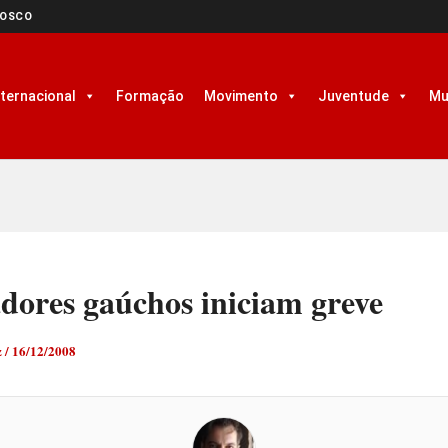
NOSCO
nternacional
Formação
Movimento
Juventude
Mu
dores gaúchos iniciam greve
z
/
16/12/2008