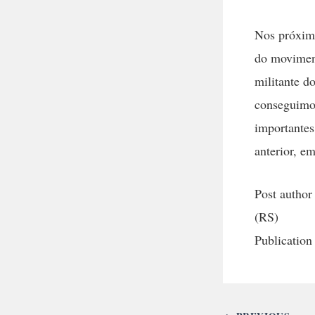
Nos próximo
do moviment
militante d
conseguimos
importantes
anterior, e
Post author
(RS)
Publication