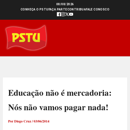
Ir
08/08/2026
CONHEÇA O PSTU
FAÇA PARTE
CONTRIBUA
FALE CONOSCO
para
o
conteúdo
Educação não é mercadoria:
Nós não vamos pagar nada!
Por
Diego Cruz
/
03/06/2014