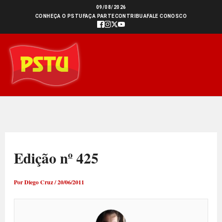
Ir
09/08/2026
CONHEÇA O PSTU
FAÇA PARTE
CONTRIBUA
FALE CONOSCO
para
o
conteúdo
Edição nº 425
Por
Diego Cruz
/
20/06/2011